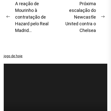
Navegação
A reação de
Próxima
Mourinho à
escalação do
de
contratação de
Newcastle
artigos
Previous
Pr
Hazard pelo Real
United contra o
post:
po
Madrid…
Chelsea
jogo de hoje